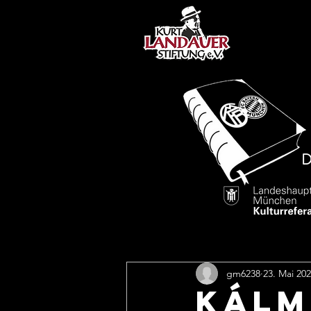
gm6238
23. Mai 20
KÁLM