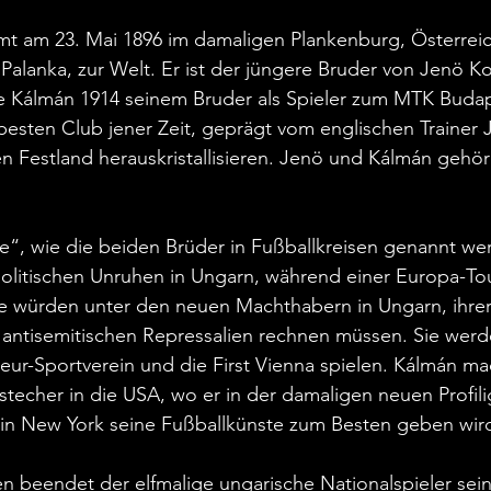
 am 23. Mai 1896 im damaligen Plankenburg, Österrei
Palanka, zur Welt. Er ist der jüngere Bruder von Jenö Ko
gte Kálmán 1914 seinem Bruder als Spieler zum MTK Budap
 besten Club jener Zeit, geprägt vom englischen Trainer
 Festland herauskristallisieren. Jenö und Kálmán gehö
e“, wie die beiden Brüder in Fußballkreisen genannt wer
politischen Unruhen in Ungarn, während einer Europa-To
e würden unter den neuen Machthabern in Ungarn, ihrer
 antisemitischen Repressalien rechnen müssen. Sie werd
ur-Sportverein und die First Vienna spielen. Kálmán ma
stecher in die USA, wo er in der damaligen neuen Profilig
in New York seine Fußballkünste zum Besten geben wir
en beendet der elfmalige ungarische Nationalspieler seine