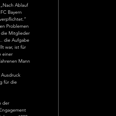
. „Nach Ablauf 
 FC Bayern 
rpflichtet.“ 
ßen Problemen 
die Mitglieder 
 … die Aufgabe 
 war, ist für 
 einer 
erfahrenen Mann 
 Ausdruck 
 für die 
n der 
n Engagement 