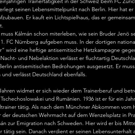
injährigen Trainertätigkeit in der Schweiz beim FC Züric
rlegt seinen Lebensmittelpunkt nach Berlin. Hier hat er v
fzubauen. Er kauft ein Lichtspielhaus, das er gemeinsam
t.
 muss Kálmán schon miterleben, wie sein Bruder Jenö se
m 1. FC Nürnberg aufgeben muss. In der dortigen national
r“ wird eine heftige antisemitische Hetzkampagne gegen
 Nacht- und Nebelaktion verlässt er fluchtartig Deutschla
Berlin antisemitischen Bedrohungen ausgesetzt. Er muss
 und verlässt Deutschland ebenfalls.
hren widmet er sich wieder dem Trainerberuf und betre
Tschechoslowakei und Rumänien. 1936 ist er für ein Jahr 
ltrainer tätig. Als nach dem Münchner Abkommen vom H
r der deutschen Wehrmacht auf dem Wenzelsplatz in Pra
mán zur Emigration nach Schweden. Hier wird er bis Mitt
r tätig sein. Danach verdient er seinen Lebensunterhalt a