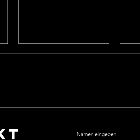
WILLY FRIESER -
FR
WILLIAM FRIESER
„F
KT
Namen eingeben