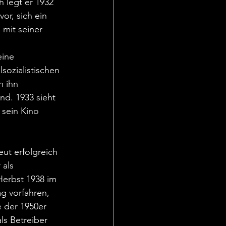
h legt er 1932 
or, sich ein 
 mit seiner 
ine 
sozialistischen 
 ihn 
nd. 1933 sieht 
 sein Kino 
ut erfolgreich 
als 
erbst 1938 im 
g vorfahren, 
e der 1950er 
ls Betreiber 