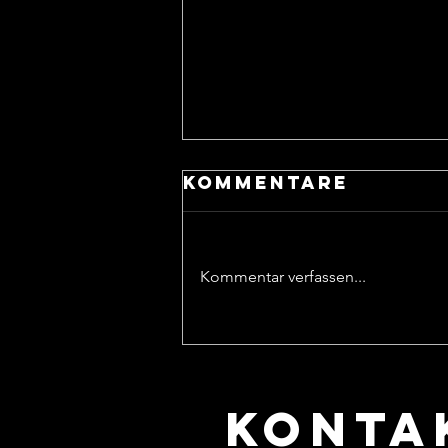
Kommentare
Kommentar verfassen...
HERMANN
FROHMANN -
ARMAND
KONTA
FROHMANN