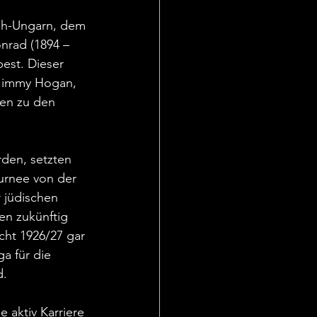
ch-Ungarn, dem 
nrad (1894 – 
est. Dieser 
 Jimmy Hogan, 
ren zu den 
den, setzten 
urnee von der 
 jüdischen 
en zukünftig 
cht 1926/27 gar 
a für die 
d.
 aktiv Karriere 