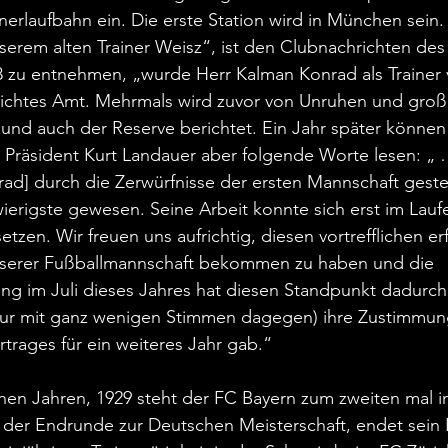
inerlaufbahn ein. Die erste Station wird in München sein
serem alten Trainer Weisz“, ist den Clubnachrichten des
zu entnehmen, „wurde Herr Kalman Konrad als Trainer ve
eichtes Amt. Mehrmals wird zuvor von Unruhen und gro
 und auch der Reserve berichtet. Ein Jahr später können 
n Präsident Kurt Landauer aber folgende Worte lesen: „
d] durch die Zerwürfnisse der ersten Mannschaft gestellt
ierigste gewesen. Seine Arbeit konnte sich erst im Laufe
etzen. Wir freuen uns aufrichtig, diesen vortrefflichen 
nserer Fußballmannschaft bekommen zu haben und die 
ng im Juli dieses Jahres hat diesen Standpunkt dadurch
(nur mit ganz wenigen Stimmen dagegen) ihre Zustimmung
trages für ein weiteres Jahr gab.“
hen Jahren, 1929 steht der FC Bayern zum zweiten mal i
n der Endrunde zur Deutschen Meisterschaft, endet sei