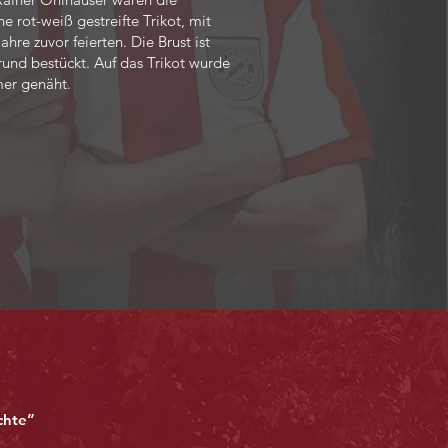
 rot-weiß gestreifte Trikot, mit
hre zuvor feierten. Die Brust ist
nd bestückt. Auf das Trikot wurde
mer genäht.
chte”