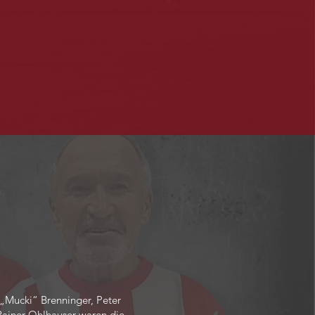
„Mucki“ Brenninger, Peter
Rainer Ohlhauser waren die