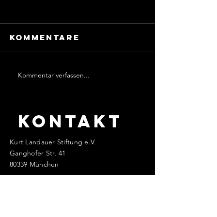
Kommentare
Kommentar verfassen...
WILLY FRIESER
FRIEDRIC
- WILLIAM
„FRITZ“
FRIESER
SCHILD
KONTAKT
Kurt Landauer Stiftung e.V.
Ganghofer Str. 41
80339 München
info@kurt-landauer-stiftung.de
www.kurt-landauer-stiftung.de
Impressum
Datenschutz