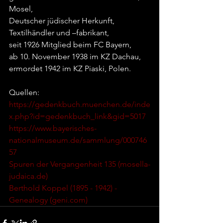
Mosel,
Deutscher jüdischer Herkunft,
Textilhändler und –fabrikant,
seit 1926 Mitglied beim FC Bayern,
ab 10. November 1938 im KZ Dachau,
ermordet 1942 im KZ Piaski, Polen.
Quellen:
https://gedenkbuch.muenchen.de/inde
x.php?id=gedenkbuch_link&gid=5017
https://www.bayerisches-
nationalmuseum.de/sammlung/000746
57
Spuren der Vergangenheit 135 (
mosella-
judaica.de
)
Berthold Koppel (1895 - 1942) - 
Genealogy (
geni.com
)