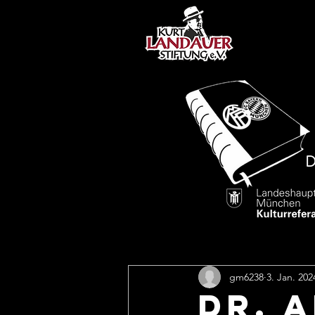
gm6238
3. Jan. 202
DR. 