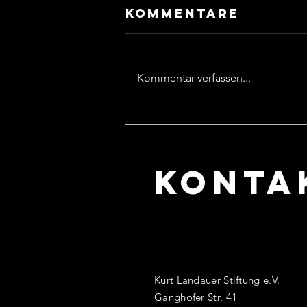
Kommentare
Kommentar verfassen...
HERMANN
FROHMANN -
ARMAND
KONTA
FROHMANN
Kurt Landauer Stiftung e.V.
Ganghofer Str. 41