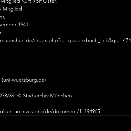
Mitglied Kurt Rolf Oster,
-Mitglied
en,
vember 1941
n.
.muenchen.de/index.php?id=gedenkbuch_link&gid=474
 (
uni-wuerzburg.de
)
938/39, © Stadtarchiv München
.arolsen-archives.org/de/document/11194965