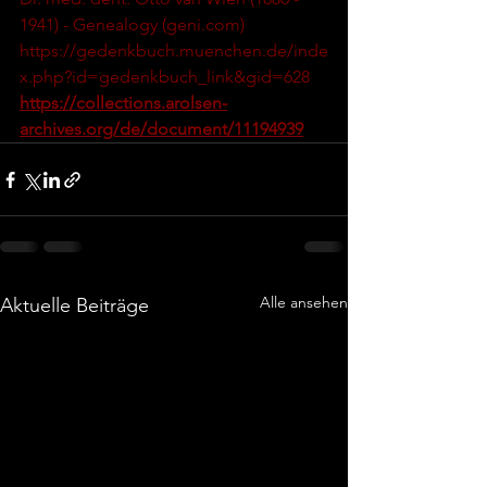
1941) - Genealogy (
geni.com
)
https://gedenkbuch.muenchen.de/inde
x.php?id=gedenkbuch_link&gid=628
https://collections.arolsen-
archives.org/de/document/11194939
Alle ansehen
Aktuelle Beiträge