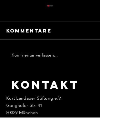
Kommentare
Kommentar verfassen...
WILLY FRIESER
FRIEDRIC
- WILLIAM
„FRITZ“
FRIESER
SCHILD
KONTAKT
Kurt Landauer Stiftung e.V.
Ganghofer Str. 41
80339 München
info@kurt-landauer-stiftung.de
www.kurt-landauer-stiftung.de